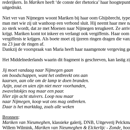
rederijkers. In
Mariken
heeft ‘de conste der rhetorica’ haar hoogtepun
uitgedrukt.
Niet ver van Nijmegen woont Mariken bij haar oom Ghijsbrecht, typ
man met wie zij uit wanhoop een verbond sluit. Hij neemt haar mee n
zo sterk wordt, dat ze met Moenen naar Nijmegen terugkeert. Ze arr
krijgt. Mariken komt tot inkeer en verlangt ook vergiffenis. Haar o
vergiffenis te krijgen. Als boete moet zij ijzeren ringen dragen die van
na 23 jaar de ringen af.
Dankzij de voorspraak van Maria heeft haar naamgenote vergeving
Het Middelnederlands waarin dit fragment is geschreven, kan lastig zi
Jij moet vandaag naar Nijmegen gaan
om boodschappen, want het ontbreekt ons aan
kaarsen, aan olie om de lamp te doen branden.
Azijn, zout en uien zijn niet meer voorhanden,
zwavelstokjes nog maar een paar.
Hier zijn acht stuivers. Loop nou maar
naar Nijmegen, koop wat ons mag ontbreken.
Daar is het marktdag, zoals alle weken
Bronnen
:
Mariken van Nieumeghen
, klassieke galerij, DNB, Uitgeverij Pelck
Willem Wilmink,
Mariken van Nieumeghen & Elckerlijc - Zonde, hoop