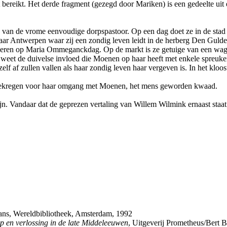
t bereikt. Het derde fragment (gezegd door Mariken) is een gedeelte uit 
e van de vrome eenvoudige dorpspastoor. Op een dag doet ze in de sta
aar Antwerpen waar zij een zondig leven leidt in de herberg Den Gulde
iveren op Maria Ommeganckdag. Op de markt is ze getuige van een wag
om weet de duivelse invloed die Moenen op haar heeft met enkele spre
zelf af zullen vallen als haar zondig leven haar vergeven is. In het kloo
 gekregen voor haar omgang met Moenen, het mens geworden kwaad.
jn. Vandaar dat de geprezen vertaling van Willem Wilmink ernaast staat
mans, Wereldbibliotheek, Amsterdam, 1992
 en verlossing in de late Middeleeuwen
, Uitgeverij Prometheus/Bert 