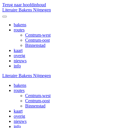
Terug naar hoofdinhoud
Literaire Bakens Nijmegen
bakens
routes
Centrum-west
Centrum-oost
Binnenstad
kaart
overig
nieuws
info
Literaire Bakens Nijmegen
bakens
routes
Centrum-west
Centrum-oost
Binnenstad
kaart
overig
nieuws
info