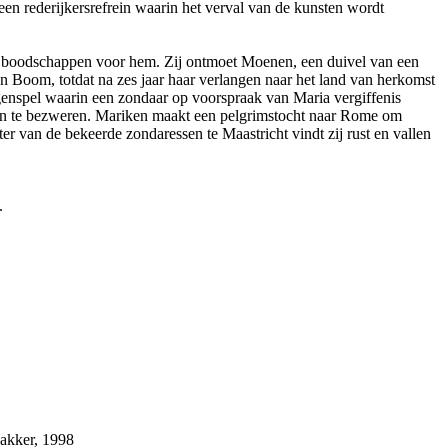
een rederijkersrefrein waarin het verval van de kunsten wordt
d boodschappen voor hem. Zij ontmoet Moenen, een duivel van een
n Boom, totdat na zes jaar haar verlangen naar het land van herkomst
enspel waarin een zondaar op voorspraak van Maria vergiffenis
uken te bezweren. Mariken maakt een pelgrimstocht naar Rome om
ster van de bekeerde zondaressen te Maastricht vindt zij rust en vallen
.
Bakker, 1998